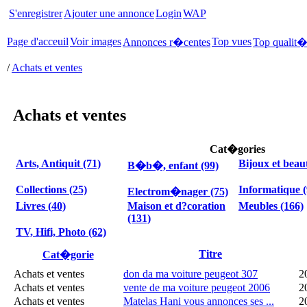
S'enregistrer
Ajouter une annonce
Login
WAP
Page d'acceuil
Voir images
Top vues
Annonces r�centes
Top qualit
/
Achats et ventes
Achats et ventes
Cat�gories
Arts, Antiquit (71)
Bijoux et beau
B�b�, enfant (99)
Collections (25)
Informatique (
Electrom�nager (75)
Livres (40)
Maison et d?coration
Meubles (166)
(131)
TV, Hifi, Photo (62)
Titre
Cat�gorie
Achats et ventes
don da ma voiture peugeot 307
2
Achats et ventes
vente de ma voiture peugeot 2006
2
Achats et ventes
Matelas Hani vous annonces ses ...
2