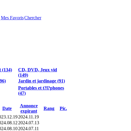
Mes Favoris
Chercher
�
t (134)
CD, DVD, Jeux vid
(149)
96)
Jardin et jardinage (91)
Portables et t?l?phones
(47)
Annonce
Date
Rang
Pic.
expirant
023.12.19
2024.11.19
024.08.12
2024.07.13
024.08.10
2024.07.11