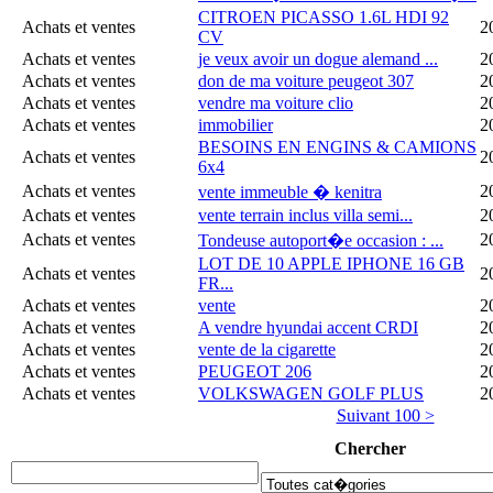
CITROEN PICASSO 1.6L HDI 92
Achats et ventes
2
CV
Achats et ventes
je veux avoir un dogue alemand ...
2
Achats et ventes
don de ma voiture peugeot 307
2
Achats et ventes
vendre ma voiture clio
2
Achats et ventes
immobilier
2
BESOINS EN ENGINS & CAMIONS
Achats et ventes
2
6x4
Achats et ventes
2
vente immeuble � kenitra
Achats et ventes
vente terrain inclus villa semi...
2
Achats et ventes
2
Tondeuse autoport�e occasion : ...
LOT DE 10 APPLE IPHONE 16 GB
Achats et ventes
2
FR...
Achats et ventes
vente
2
Achats et ventes
A vendre hyundai accent CRDI
2
Achats et ventes
vente de la cigarette
2
Achats et ventes
PEUGEOT 206
2
Achats et ventes
VOLKSWAGEN GOLF PLUS
2
Suivant 100 >
Chercher