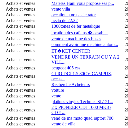
Achats et ventes
Matelas Hani vous propose ses p...
2
Achats et ventes
vente villa
2
Achats et ventes
occation a ne pas le rater
2
Achats et ventes
hecta de 22.32
2
Achats et ventes
1000tones de fer metalique
2
Achats et ventes
2
location des caftans � casabl...
Achats et ventes
vente de machine des buses
2
Achats et ventes
comment avoir une machine autom...
2
Achats et ventes
2
ET�KET CENTER
VENDRE UN TERRAIN OU Y A 2
Achats et ventes
2
VILL...
Achats et ventes
peugeot 405 ess
2
CLIO DCI 1.5 80CV CAMPUS,
Achats et ventes
2
occas...
Achats et ventes
Recherche Acheteurs
2
Achats et ventes
voiture
2
Achats et ventes
vente
2
Achats et ventes
platines vinyles Technics SL121...
2
2 x PIONEER CDJ-1000 MK3 /
Achats et ventes
2
CDJ1...
Achats et ventes
vend de ma moto quad raptort 700
2
Achats et ventes
vente de villa
2