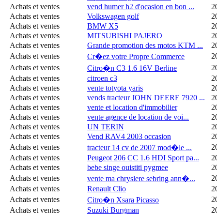
Achats et ventes
vend humer h2 d'ocasion en bon ...
2
Achats et ventes
Volkswagen golf
2
Achats et ventes
BMW X5
2
Achats et ventes
MITSUBISHI PAJERO
2
Achats et ventes
Grande promotion des motos KTM ...
2
Achats et ventes
2
Cr�ez votre Propre Commerce
Achats et ventes
2
Citro�n C3 1.6 16V Berline
Achats et ventes
citroen c3
2
Achats et ventes
vente totyota yaris
2
Achats et ventes
vends tracteur JOHN DEERE 7920 ...
2
Achats et ventes
vente et location d'immobilier
2
Achats et ventes
vente agence de location de voi...
2
Achats et ventes
UN TERIN
2
Achats et ventes
Vend RAV4 2003 occasion
2
Achats et ventes
2
tracteur 14 cv de 2007 mod�le ...
Achats et ventes
Peugeot 206 CC 1.6 HDI Sport pa...
2
Achats et ventes
bebe singe ouistiti pygmee
2
Achats et ventes
2
vente ma chryslere sebring ann�...
Achats et ventes
Renault Clio
2
Achats et ventes
2
Citro�n Xsara Picasso
Achats et ventes
Suzuki Burgman
2