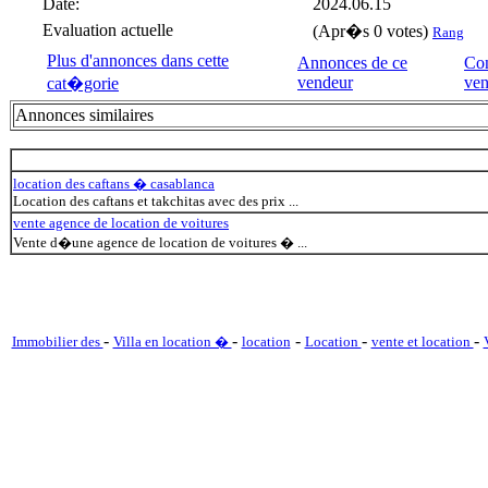
Date:
2024.06.15
Evaluation actuelle
(Apr�s 0 votes)
Rang
Plus d'annonces dans cette
Annonces de ce
Con
vendeur
ven
cat�gorie
Annonces similaires
location des caftans � casablanca
Location des caftans et takchitas avec des prix ...
vente agence de location de voitures
Vente d�une agence de location de voitures � ...
-
-
-
-
-
Immobilier des
Villa en location �
location
Location
vente et location