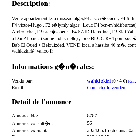
Description:
Vente appartement f3 a ruisseau alger,F3 a sacr� coeur, F4 Sidi
F4 victor-Hugo , F2 t�lymly alger . Loue F4 ben-m'hidi(burea
Amirouche , F3 sacr�-coeur , F4 SAID Hamdine , F3 Sidi Yah
a Dar Al baida (zonne industrielle) , loue BLOC R+4 pour soci
Bab El Oued + Belouizded. VEND local a hassiba 40 m�. contac
wahidzkiri@yahoo.fr
Informations g�n�rales:
Vendu par:
wahid zkiri
(0 / # 0)
Rang
Email:
Contacter le vendeur
Detail de l'annonce
Annonce No:
8787
56
Annonce consult�e:
Annonce expirant:
2024.05.16 (dedans 502 