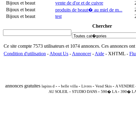
Bijoux et beaut
vente de d'or et de cuivre
Bijoux et beaut
produits de beaut� au miel de m...
Bijoux et beaut
test
Chercher
Ce site compte 7573 utilisateurs et 1074 annonces. Ces annonces o
Condition d'utilisation
-
About Us
-
Annoncer
-
Aide
- XHTML -
Flu
annonces gratuites
-
-
-
-
-
lapins d
belle villa
Livres
Vend Skis
A VENDRE
-
-
-
AU SOLEIL
STUDIO DANS
590� LA
390� L