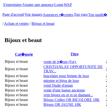
S'enregistrer
Ajouter une annonce
Login
WAP
Page d'acceuil
Voir images
Top vues
Annonces r�centes
Top qualit
/
Achats et ventes
/
Bijoux et beaut
Bijoux et beaut
Titre
Cat�gorie
Bijoux et beaut
vente de tr�sor (l'or).
CRISTIANLAY OPPORTUNITE DE
Bijoux et beaut
TRAV...
Bijoux et beaut
bracelaire pour femme de luxe
Bijoux et beaut
miontre et bijou de luxe
Bijoux et beaut
vend l'huile d'argan
Bijoux et beaut
vente d'une bague ancienne
Bijoux et beaut
vent bijoux en or et en diamant...
Bijoux et beaut
Bijoux Collier OR BICOLORE 18K
Bijoux et beaut
Bijoux OR JAUNE 18K