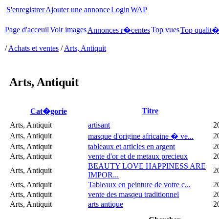
S'enregistrer
Ajouter une annonce
Login
WAP
Page d'acceuil
Voir images
Top vues
Annonces r�centes
Top qualit
/
Achats et ventes
/
Arts, Antiquit
Arts, Antiquit
Titre
Cat�gorie
Arts, Antiquit
artisant
2
Arts, Antiquit
2
masque d'origine africaine � ve...
Arts, Antiquit
tableaux et articles en argent
2
Arts, Antiquit
vente d'or et de metaux precieux
2
BEAUTY LOVE HAPPINESS ARE
Arts, Antiquit
2
IMPOR...
Arts, Antiquit
Tableaux en peinture de votre c...
2
Arts, Antiquit
vente des masqeu traditionnel
2
Arts, Antiquit
arts antique
2