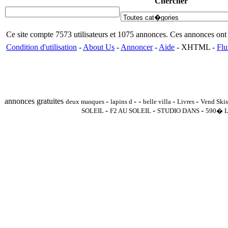
Chercher
Ce site compte 7573 utilisateurs et 1075 annonces. Ces annonces o
Condition d'utilisation
-
About Us
-
Annoncer
-
Aide
- XHTML -
Flu
annonces gratuites
-
-
-
-
-
deux masques
lapins d
belle villa
Livres
Vend Ski
-
-
-
SOLEIL
F2 AU SOLEIL
STUDIO DANS
590� 