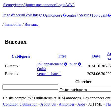
S'enregistrer
Ajouter une annonce
Login
WAP
Page d'acceuil
Voir images
Top vues
Annonces r�centes
Top qualit
/
Immobilier
/
Bureaux
Bureaux
A
Titre
Date
Cat�gorie
ex
Joli appartement � louer �
Bureaux
2024.10.30
202
Oulfa
Bureaux
vente de bateau
2024.06.30
202
Chercher
Ce site compte 7573 utilisateurs et 1074 annonces. Ces annonces o
Condition d'utilisation
-
About Us
-
Annoncer
-
Aide
- XHTML -
Flu