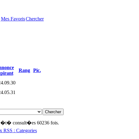
Mes Favoris
Chercher
�
nnonce
Rang
Pic.
pirant
4.09.30
4.05.31
nt �t� consult�es 60236 fois.
x RSS : Categories