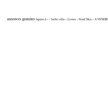
annonces gratuites
-
-
-
-
-
lapins d
belle villa
Livres
Vend Skis
A VEND