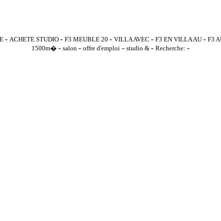
-
-
-
-
-
RE
ACHETE STUDIO
F3 MEUBLE 20
VILLA AVEC
F3 EN VILLA AU
F3 
-
-
-
-
-
1500m�
salon
offre d'emploi
studio &
Recherche: