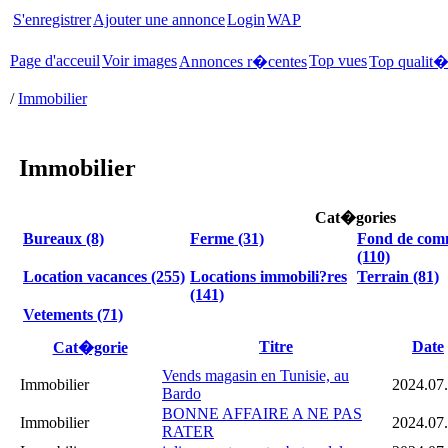
S'enregistrer
Ajouter une annonce
Login
WAP
Page d'acceuil
Voir images
Top vues
Annonces r�centes
Top qualit
/
Immobilier
Immobilier
Cat�gories
Bureaux (8)
Ferme (31)
Fond de com
(110)
Location vacances (255)
Locations immobili?res
Terrain (81)
(141)
Vetements (71)
Titre
Date
Cat�gorie
Vends magasin en Tunisie, au
Immobilier
2024.07
Bardo
BONNE AFFAIRE A NE PAS
Immobilier
2024.07
RATER