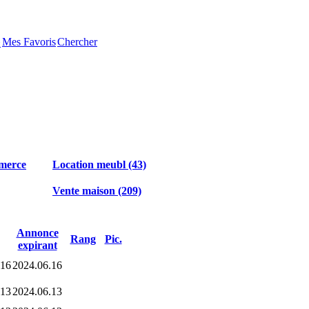
Mes Favoris
Chercher
�
merce
Location meubl (43)
Vente maison (209)
Annonce
Rang
Pic.
expirant
.16
2024.06.16
.13
2024.06.13