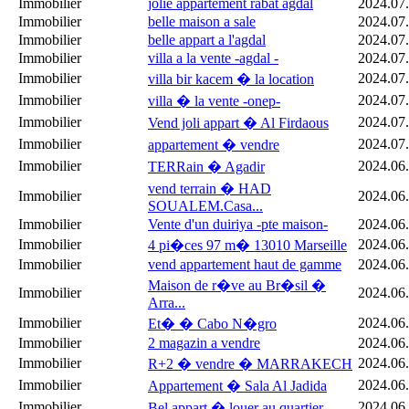
Immobilier
jolie appartement rabat agdal
2024.07
Immobilier
belle maison a sale
2024.07
Immobilier
belle appart a l'agdal
2024.07
Immobilier
villa a la vente -agdal -
2024.07
Immobilier
2024.07
villa bir kacem � la location
Immobilier
2024.07
villa � la vente -onep-
Immobilier
2024.07
Vend joli appart � Al Firdaous
Immobilier
2024.07
appartement � vendre
Immobilier
2024.06
TERRain � Agadir
vend terrain � HAD
Immobilier
2024.06
SOUALEM.Casa...
Immobilier
Vente d'un duiriya -pte maison-
2024.06
Immobilier
2024.06
4 pi�ces 97 m� 13010 Marseille
Immobilier
vend appartement haut de gamme
2024.06
Maison de r�ve au Br�sil �
Immobilier
2024.06
Arra...
Immobilier
2024.06
Et� � Cabo N�gro
Immobilier
2 magazin a vendre
2024.06
Immobilier
2024.06
R+2 � vendre � MARRAKECH
Immobilier
2024.06
Appartement � Sala Al Jadida
Immobilier
2024.06
Bel appart � louer au quartier ...