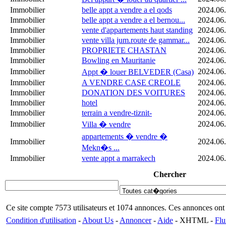
Immobilier
belle appt a vendre a el qods
2024.06
Immobilier
belle appt a vendre a el bernou...
2024.06
Immobilier
vente d'appartements haut standing
2024.06
Immobilier
vente villa jum.route de gammar...
2024.06
Immobilier
PROPRIETE CHASTAN
2024.06
Immobilier
Bowling en Mauritanie
2024.06
Immobilier
2024.06
Appt � louer BELVEDER (Casa)
Immobilier
A VENDRE CASE CREOLE
2024.06
Immobilier
DONATION DES VOITURES
2024.06
Immobilier
hotel
2024.06
Immobilier
terrain a vendre-tiznit-
2024.06
Immobilier
2024.06
Villa � vendre
appartements � vendre �
Immobilier
2024.06
Mekn�s ...
Immobilier
vente appt a marrakech
2024.06
Chercher
Ce site compte 7573 utilisateurs et 1074 annonces. Ces annonces o
Condition d'utilisation
-
About Us
-
Annoncer
-
Aide
- XHTML -
Flu