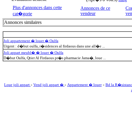
Plus d'annonces dans cette
Annonces de ce
Con
vendeur
ven
cat�gorie
Annonces similaires
Joli appartement � louer � Oulfa
Urgent : d�but oulfa, r�sidences al firdaous dans une all�e ...
Joli appart meubl� � louer � Oulfa
D�but Oulfa, Qtier Al Firdaous pr�s pharmacie Jama�, loue ...
-
-
-
Loue joli appart
Vend joli appart �
Appartement � louer
Bd la R�sistan