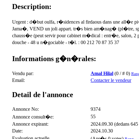
Description:
Urgent : d�but oulfa, r�sidences al firdaous dans une all�e p
Jama�, VEND un joli appart. tr�s bien am�nag� (pl�tre, spots,
chauss�e (peut servir pour cabinet m�dical : entr�e, salon, 2 
douche - 48 u n�gociable - t�l. : 00 212 70 87 35 37
Informations g�n�rales:
Vendu par:
Amal Hilal
(0 / # 0)
Rang
Email:
Contacter le vendeur
Detail de l'annonce
Annonce No:
9374
55
Annonce consult�e:
Annonce expirant:
2024.09.30 (dedans 645 
Date:
2024.10.30
Evaluation actuelle
(Apr�s 0 votes)
Rang