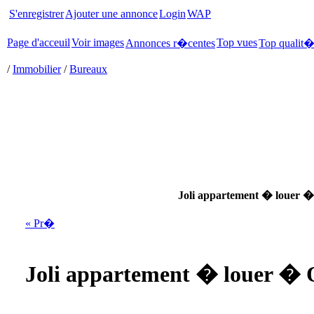
S'enregistrer
Ajouter une annonce
Login
WAP
Page d'acceuil
Voir images
Top vues
Annonces r�centes
Top qualit
/
Immobilier
/
Bureaux
Joli appartement � louer �
« Pr�
Joli appartement � louer � 