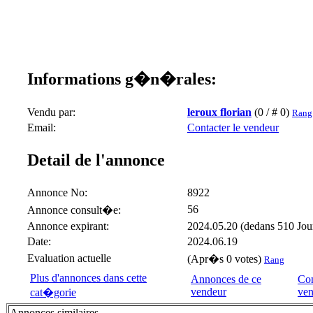
Informations g�n�rales:
Vendu par:
leroux florian
(0 / # 0)
Rang 
Email:
Contacter le vendeur
Detail de l'annonce
Annonce No:
8922
56
Annonce consult�e:
Annonce expirant:
2024.05.20 (dedans 510 Jou
Date:
2024.06.19
Evaluation actuelle
(Apr�s 0 votes)
Rang
Plus d'annonces dans cette
Annonces de ce
Con
vendeur
ven
cat�gorie
Annonces similaires