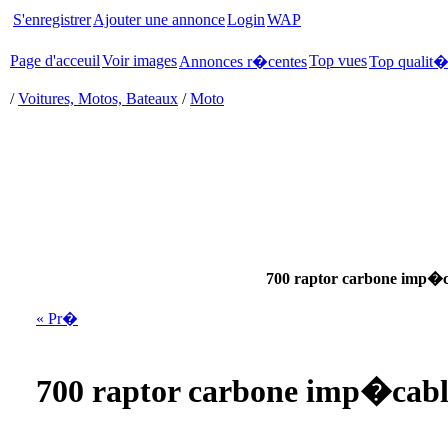
S'enregistrer
Ajouter une annonce
Login
WAP
Page d'acceuil
Voir images
Top vues
Annonces r�centes
Top qualit
/
Voitures, Motos, Bateaux
/
Moto
700 raptor carbone imp�c
« Pr�
700 raptor carbone imp�cabl