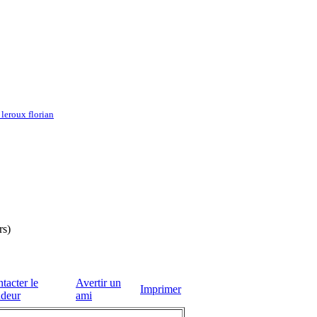
leroux florian
rs)
tacter le
Avertir un
Imprimer
deur
ami