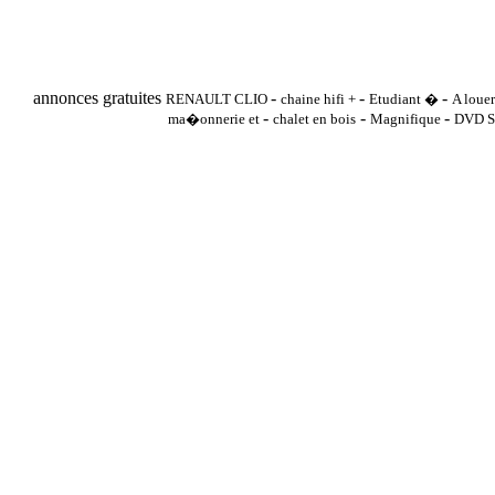
annonces gratuites
-
-
-
RENAULT CLIO
chaine hifi +
Etudiant �
A loue
-
-
-
ma�onnerie et
chalet en bois
Magnifique
DVD S