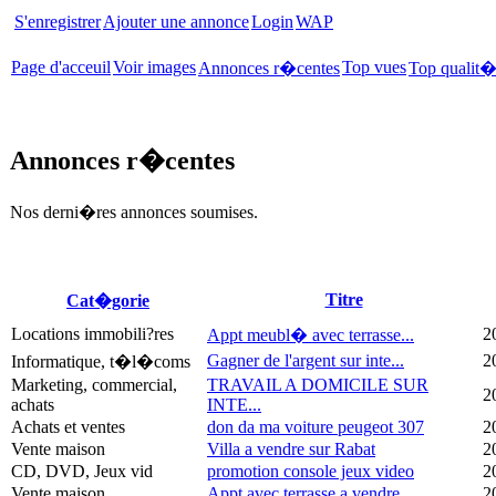
S'enregistrer
Ajouter une annonce
Login
WAP
Page d'acceuil
Voir images
Top vues
Annonces r�centes
Top qualit
Annonces r�centes
Nos derni�res annonces soumises.
Titre
Cat�gorie
Locations immobili?res
2
Appt meubl� avec terrasse...
Gagner de l'argent sur inte...
2
Informatique, t�l�coms
Marketing, commercial,
TRAVAIL A DOMICILE SUR
2
achats
INTE...
Achats et ventes
don da ma voiture peugeot 307
2
Vente maison
Villa a vendre sur Rabat
2
CD, DVD, Jeux vid
promotion console jeux video
2
Vente maison
Appt avec terrasse a vendre...
2