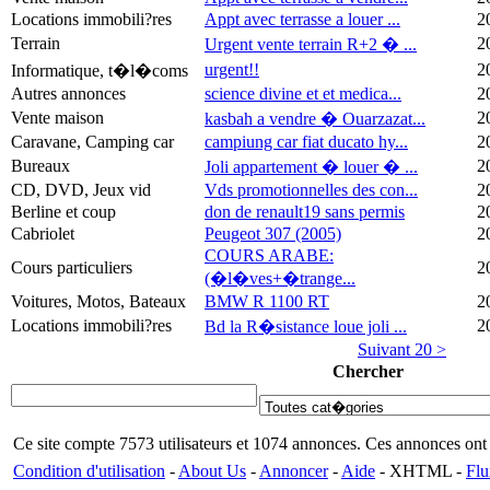
Locations immobili?res
Appt avec terrasse a louer ...
2
Terrain
2
Urgent vente terrain R+2 � ...
urgent!!
2
Informatique, t�l�coms
Autres annonces
science divine et et medica...
2
Vente maison
2
kasbah a vendre � Ouarzazat...
Caravane, Camping car
campiung car fiat ducato hy...
2
Bureaux
2
Joli appartement � louer � ...
CD, DVD, Jeux vid
Vds promotionnelles des con...
2
Berline et coup
don de renault19 sans permis
2
Cabriolet
Peugeot 307 (2005)
2
COURS ARABE:
Cours particuliers
2
(�l�ves+�trange...
Voitures, Motos, Bateaux
BMW R 1100 RT
2
Locations immobili?res
2
Bd la R�sistance loue joli ...
Suivant 20 >
Chercher
Ce site compte 7573 utilisateurs et 1074 annonces. Ces annonces o
Condition d'utilisation
-
About Us
-
Annoncer
-
Aide
- XHTML -
Fl