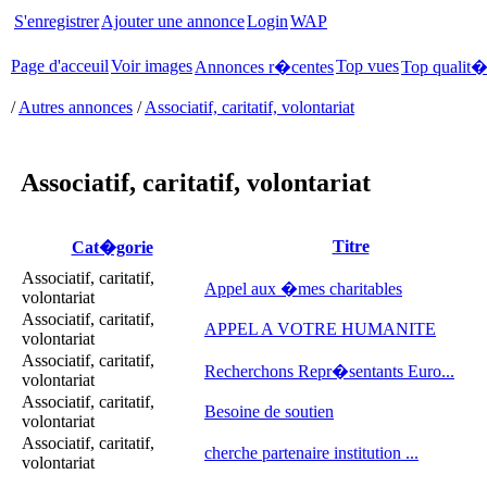
S'enregistrer
Ajouter une annonce
Login
WAP
Page d'acceuil
Voir images
Top vues
Annonces r�centes
Top qualit
/
Autres annonces
/
Associatif, caritatif, volontariat
Associatif, caritatif, volontariat
Titre
Cat�gorie
Associatif, caritatif,
Appel aux �mes charitables
volontariat
Associatif, caritatif,
APPEL A VOTRE HUMANITE
volontariat
Associatif, caritatif,
Recherchons Repr�sentants Euro...
volontariat
Associatif, caritatif,
Besoine de soutien
volontariat
Associatif, caritatif,
cherche partenaire institution ...
volontariat