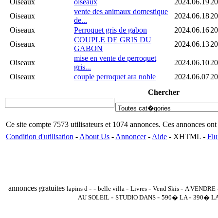
Oiseaux
oiseaux
2024.06.19
20
vente des animaux domestique
Oiseaux
2024.06.18
20
de...
Oiseaux
Perroquet gris de gabon
2024.06.16
20
COUPLE DE GRIS DU
Oiseaux
2024.06.13
20
GABON
mise en vente de perroquet
Oiseaux
2024.06.10
20
gris...
Oiseaux
couple perroquet ara noble
2024.06.07
20
Chercher
Ce site compte 7573 utilisateurs et 1074 annonces. Ces annonces o
Condition d'utilisation
-
About Us
-
Annoncer
-
Aide
- XHTML -
Flu
annonces gratuites
-
-
-
-
-
lapins d
belle villa
Livres
Vend Skis
A VENDRE
-
-
-
AU SOLEIL
STUDIO DANS
590� LA
390� L