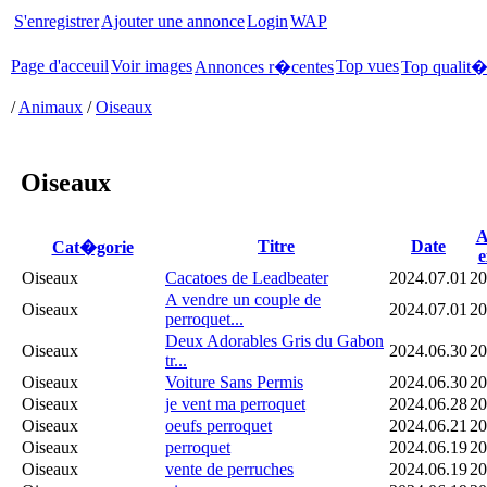
S'enregistrer
Ajouter une annonce
Login
WAP
Page d'acceuil
Voir images
Top vues
Annonces r�centes
Top qualit
/
Animaux
/
Oiseaux
Oiseaux
A
Titre
Date
Cat�gorie
e
Oiseaux
Cacatoes de Leadbeater
2024.07.01
20
A vendre un couple de
Oiseaux
2024.07.01
20
perroquet...
Deux Adorables Gris du Gabon
Oiseaux
2024.06.30
20
tr...
Oiseaux
Voiture Sans Permis
2024.06.30
20
Oiseaux
je vent ma perroquet
2024.06.28
20
Oiseaux
oeufs perroquet
2024.06.21
20
Oiseaux
perroquet
2024.06.19
20
Oiseaux
vente de perruches
2024.06.19
20