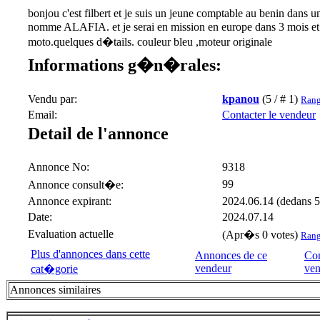
bonjou c'est filbert et je suis un jeune comptable au benin dans 
nomme ALAFIA. et je serai en mission en europe dans 3 mois et 
moto.quelques d�tails. couleur bleu ,moteur originale
Informations g�n�rales:
Vendu par:
kpanou
(5 / # 1)
Rang
Email:
Contacter le vendeur
Detail de l'annonce
Annonce No:
9318
99
Annonce consult�e:
Annonce expirant:
2024.06.14 (dedans 5
Date:
2024.07.14
Evaluation actuelle
(Apr�s 0 votes)
Ran
Plus d'annonces dans cette
Annonces de ce
Con
vendeur
ven
cat�gorie
Annonces similaires