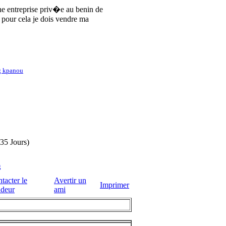
une entreprise priv�e au benin de
pour cela je dois vendre ma
 kpanou
35 Jours)
g
tacter le
Avertir un
Imprimer
deur
ami