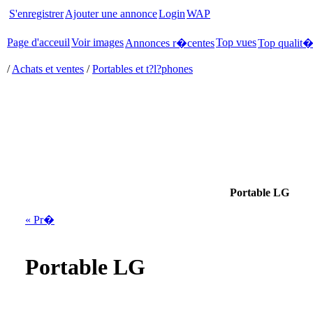
S'enregistrer
Ajouter une annonce
Login
WAP
Page d'acceuil
Voir images
Top vues
Annonces r�centes
Top qualit
/
Achats et ventes
/
Portables et t?l?phones
Portable LG
« Pr�
Portable LG