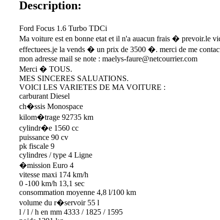
Description:
Ford Focus 1.6 Turbo TDCi
Ma voiture est en bonne etat et il n'a auacun frais � prevoir.le vi
effectuees.je la vends � un prix de 3500 �. merci de me contacte
mon adresse mail se note : maelys-faure@netcourrier.com
Merci � TOUS.
MES SINCERES SALUATIONS.
VOICI LES VARIETES DE MA VOITURE :
carburant Diesel
ch�ssis Monospace
kilom�trage 92735 km
cylindr�e 1560 cc
puissance 90 cv
pk fiscale 9
cylindres / type 4 Ligne
�mission Euro 4
vitesse maxi 174 km/h
0 -100 km/h 13,1 sec
consommation moyenne 4,8 l/100 km
volume du r�servoir 55 l
l / l / h en mm 4333 / 1825 / 1595