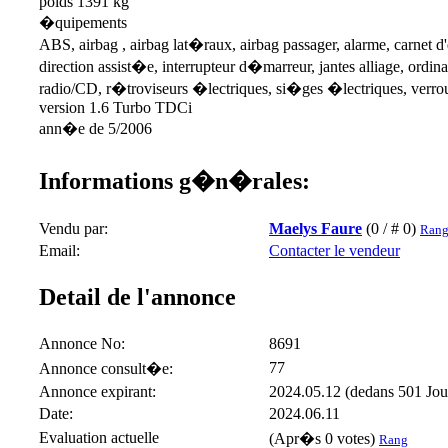
poids 1391 kg
�quipements
ABS, airbag , airbag lat�raux, airbag passager, alarme, carnet d'
direction assist�e, interrupteur d�marreur, jantes alliage, ordina
radio/CD, r�troviseurs �lectriques, si�ges �lectriques, verroui
version 1.6 Turbo TDCi
ann�e de 5/2006
Informations g�n�rales:
Vendu par:
Maelys Faure
(0 / # 0)
Rang
Email:
Contacter le vendeur
Detail de l'annonce
Annonce No:
8691
77
Annonce consult�e:
Annonce expirant:
2024.05.12 (dedans 501 Jou
Date:
2024.06.11
Evaluation actuelle
(Apr�s 0 votes)
Rang