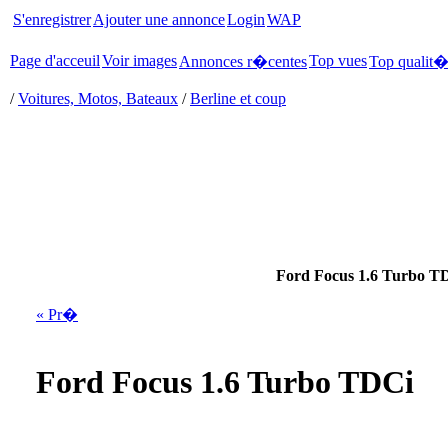
S'enregistrer
Ajouter une annonce
Login
WAP
Page d'acceuil
Voir images
Top vues
Annonces r�centes
Top qualit
/
Voitures, Motos, Bateaux
/
Berline et coup
Ford Focus 1.6 Turbo T
« Pr�
Ford Focus 1.6 Turbo TDCi